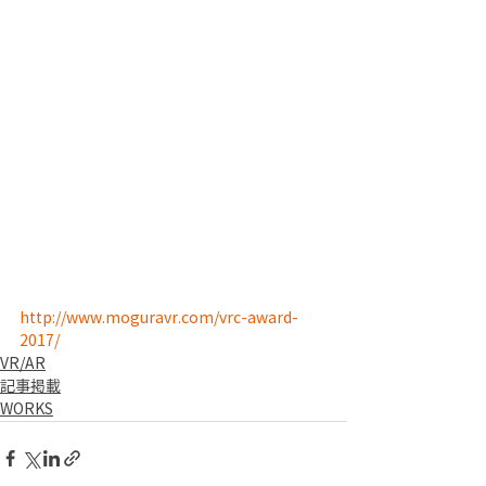
http://www.moguravr.com/vrc-award-
2017/
VR/AR
記事掲載
WORKS