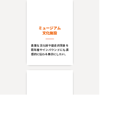
ミュージアム
文化施設
貴重な文化財や歴史的背景を
若年層やインバウンドにも直
感的に伝わる展示にしたい。
​地方自治体
観光DX
地域の伝統産業や歴史建造物
を活用し、新たな観光資源を
創出したい。