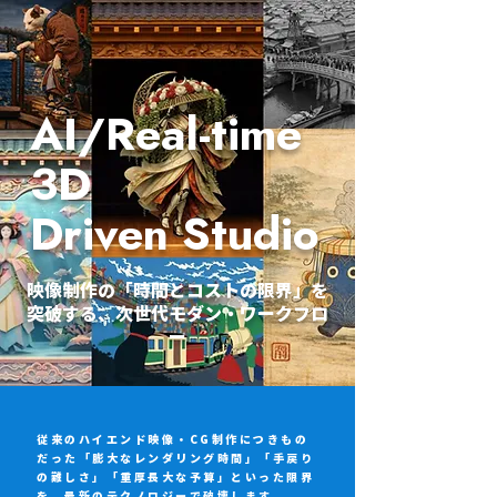
AI/Real-time
3D
Driven Studio
映像制作の「時間とコストの限界」を
突破する、次世代モダン・ワークフロ
ー
従来のハイエンド映像・CG制作につきもの
だった「膨大なレンダリング時間」「手戻り
の難しさ」「重厚長大な予算」といった限界
を、最新のテクノロジーで破壊します。