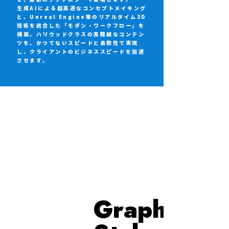
生成AIによる超高速なコンセプトメイキング
と、Unreal Engine等のリアルタイム3D
技術を統合した「モダン・ワークフロー」を
構築。ハリウッドクラスの高精細なコンテン
ツを、かつてないスピードと柔軟性で実現
し、クライアントのビジネススピードを加速
させます。
Graphic