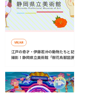
VR/AR
江戸の奇才・伊藤若冲の動物たちと記念
撮影！静岡県立美術館「樹花鳥獣図屏風
AR」が公開・アワード受賞(PalanAR主
催)