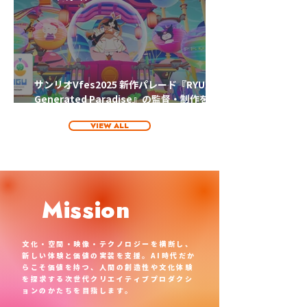
サンリオVfes2025 新作パレード『RYUGU -
Generated Paradise』の監督・制作を担
当
VIEW ALL
Mission
文化・空間・映像・テクノロジーを横断し、
新しい体験と価値の実装を支援。AI時代だか
らこそ価値を持つ、人間の創造性や文化体験
を探求する
次世代クリエイティブプロダクシ
ョンのかたちを目指します
。