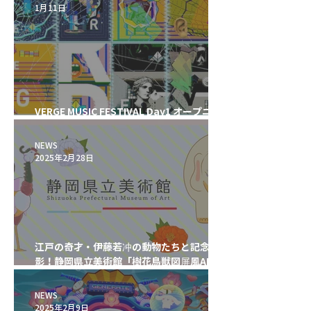
1月11日
VERGE MUSIC FESTIVAL Day1 オープニン
グ映像制作
NEWS
2025年2月28日
江戸の奇才・伊藤若冲の動物たちと記念撮
影！静岡県立美術館「樹花鳥獣図屏風AR」
が公開・アワード受賞(PalanAR主催)
NEWS
2025年2月9日