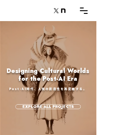
Designing Cultural Worlds
for the Post-AI Era
Post-AI時代、人間の創造性を再定義する。
EXPLORE ALL PROJECTS