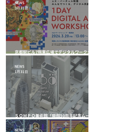
NEWS
3月31日
京都駅ビル7階東広場でデジタルワークショ
ップを開催
NEWS
1月31日
ＳＯＭＰＯ美術館「開館50周年記念ムービ
ー」制作
NEWS