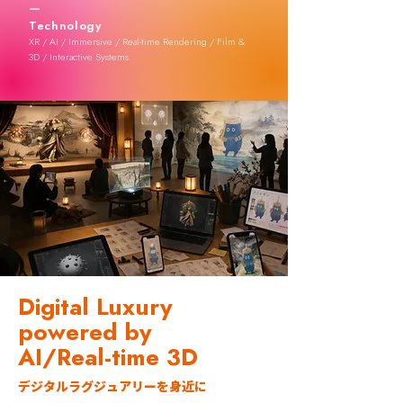
ー
Technology
XR / AI / Immersive / Real-time Rendering / Film &
3D / Interactive Systems
Digital Luxury
powered by
AI/Real-time 3D
デジタルラグジュアリーを身近に