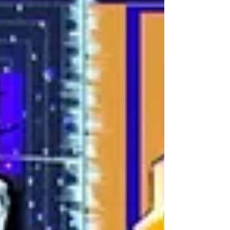
映像
ＳＯＭＰＯ美術館「開館50周年記念ムービー」制
作